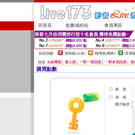
回首頁
點數補給站
會員專區
恭喜七月份消費排行前十名會員 獲得免費點數~
No.3
No.4
-贈點
8,000
點
-贈點
7,0
LV76098**
LV52777**
No.7
No.8
-贈點
4,000
點
-贈點
3,
LV23213**
LV70847**
頻道指數
限制級(火辣)
輔導級(曖昧)
普通級
頻道
台妹專區
│
新人區
│
一對一視訊區
│
一對多視訊區
│
免
購買點數
帳 號
密 碼
圖片驗證