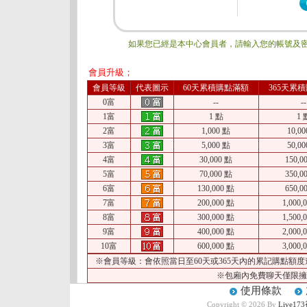
如果您已經是本中心會員者，請輸入您的帳號及密
會員升級；
會員等級
代表圖示
60天累積購點滿額
365天累
0富
--
--
1富
1 點
1 
2富
1,000 點
10,0
3富
5,000 點
50,0
4富
30,000 點
150,0
5富
70,000 點
350,0
6富
130,000 點
650,0
7富
200,000 點
1,000,
8富
300,000 點
1,500,
9富
400,000 點
2,000,
10富
600,000 點
3,000,
※會員等級：會依照當日至60天或365天內的累記購點
※包廂內免費聊天僅限擁
使用條款
Copyright © 2026 By
Live