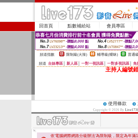
回首頁
點數補給站
會員專區
恭喜七月份消費排行前十名會員 獲得免費點數~
No.3
No.4
-贈點
8,000
點
-贈點
7,0
LV76098**
LV52777**
No.7
No.8
-贈點
4,000
點
-贈點
3,
LV23213**
LV70847**
頻道指數
限制級(火辣)
輔導級(曖昧)
普通級
頻道
台妹專區
│
新人區
│
一對一視訊區
│
一對多視訊區
│
免
主持人編號錯
使用條款
Copyright © 2026 By
Live
依'電腦網際網路分級辦法'為限制級，限定為年滿
1