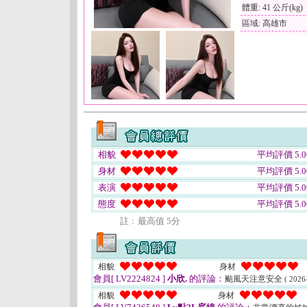
體重: 41 公斤(kg)
區域: 高雄市
相貌
平均評價 5.0
身材
平均評價 5.0
表演
平均評價 5.0
態度
平均評價 5.0
註﹕最高值 5分
相貌
身材
會員[ LV2224824 ]
小欣.
的評論：
颱風天注意安全
( 2026
相貌
身材