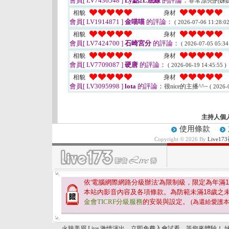
會員[ LV7436548 ]
Ly點2L底線
的評論：
非常漂亮的姊姊
相貌
身材
會員[ LV1914871 ]
金喵喵
的評論：
( 2026-07-06 11:28:02
相貌
身材
會員[ LV7424700 ]
石崎宮分
的評論：
( 2026-07-05 05:34
相貌
身材
會員[ LV7709087 ]
硬唐
的評論：
( 2026-06-19 14:45:55 )
相貌
身材
會員[ LV3095998 ]
lota
的評論：
很nice的主播^^~
( 2026-
主持人個
使用條款
Copyright © 2026 By
Live
依'電腦網際網路分級辦法'為限制級，限定為年滿
1
本站內影音內容及各項條款。為防範未滿
18
歲之
金會TICRF分級服務
的安裝與設定。
(為還給愛護
火辣美眉 Live 激情演出，立即免費入會試看，等您來體驗