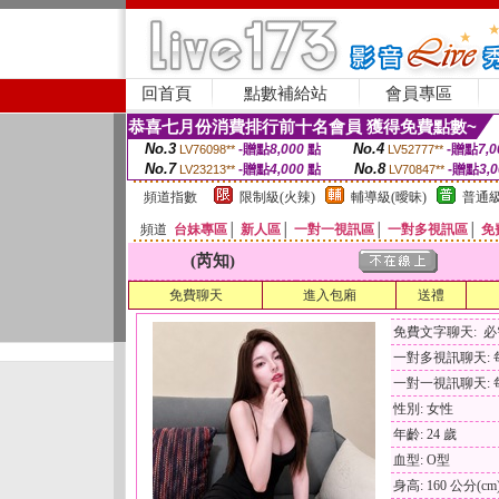
回首頁
點數補給站
會員專區
恭喜七月份消費排行前十名會員 獲得免費點數~
No.3
No.4
-贈點
8,000
點
-贈點
7,0
LV76098**
LV52777**
No.7
No.8
-贈點
4,000
點
-贈點
3,
LV23213**
LV70847**
頻道指數
限制級(火辣)
輔導級(曖昧)
普通級
頻道
台妹專區
│
新人區
│
一對一視訊區
│
一對多視訊區
│
免
(芮知)
免費聊天
進入包廂
送禮
免費文字聊天: 
一對多視訊聊天: 每
一對一視訊聊天: 每
性別: 女性
年齡: 24 歲
血型: O型
身高: 160 公分(cm