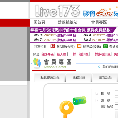
回首頁
點數補給站
會員專區
恭喜七月份消費排行前十名會員 獲得免費點數~
No.3
No.4
-贈點
8,000
點
-贈點
7,0
LV76098**
LV52777**
No.7
No.8
-贈點
4,000
點
-贈點
3,
LV23213**
LV70847**
頻道指數
限制級(火辣)
輔導級(曖昧)
普通級
頻道
台妹專區
│
新人區
│
一對一視訊區
│
一對多視訊區
│
免
我的點數銀
點數使用記錄
送禮記錄
購買記錄
帳 號
密 碼
圖片驗證