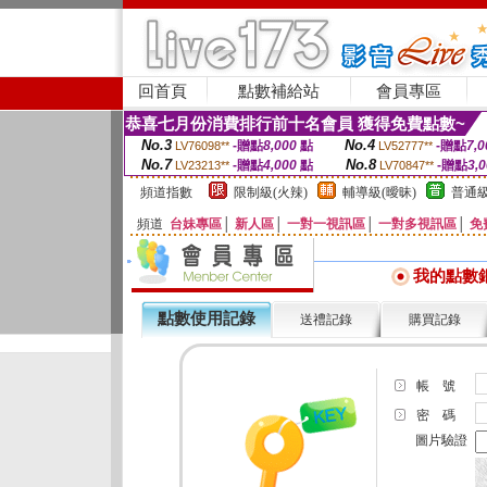
回首頁
點數補給站
會員專區
恭喜七月份消費排行前十名會員 獲得免費點數~
No.3
No.4
-贈點
8,000
點
-贈點
7,0
LV76098**
LV52777**
No.7
No.8
-贈點
4,000
點
-贈點
3,
LV23213**
LV70847**
頻道指數
限制級(火辣)
輔導級(曖昧)
普通級
頻道
台妹專區
│
新人區
│
一對一視訊區
│
一對多視訊區
│
免
我的點數
點數使用記錄
送禮記錄
購買記錄
帳 號
密 碼
圖片驗證