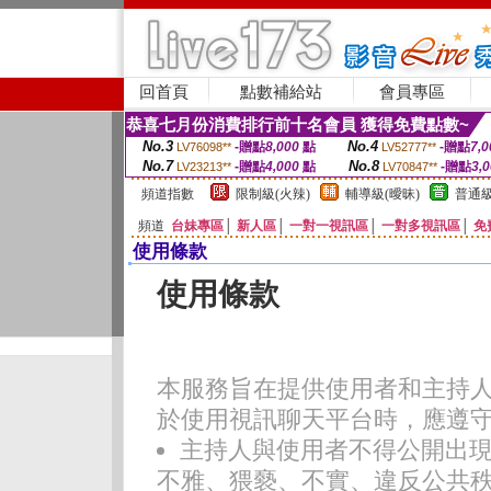
回首頁
點數補給站
會員專區
恭喜七月份消費排行前十名會員 獲得免費點數~
No.3
No.4
-贈點
8,000
點
-贈點
7,0
LV76098**
LV52777**
No.7
No.8
-贈點
4,000
點
-贈點
3,
LV23213**
LV70847**
頻道指數
限制級(火辣)
輔導級(曖昧)
普通級
頻道
台妹專區
│
新人區
│
一對一視訊區
│
一對多視訊區
│
免
使用條款
使用條款
本服務旨在提供使用者和主持
於使用視訊聊天平台時，應遵
主持人與使用者不得公開出
不雅、猥褻、不實、違反公共