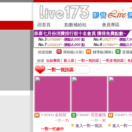
回首頁
點數補給站
會員專區
恭喜七月份消費排行前十名會員 獲得免費點數~
No.3
No.4
-贈點
8,000
點
-贈點
7,0
LV76098**
LV52777**
No.7
No.8
-贈點
4,000
點
-贈點
3,
LV23213**
LV70847**
頻道指數
限制級(火辣)
輔導級(曖昧)
普通級
頻道
台妹專區
│
新人區
│
一對一視訊區
│
一對多視訊區
│
免
一對一視訊區
金甜甜
思思鑫悅
V185834
V306487
V204971
一對一
35
一對一
30
一
進入一對一視訊
進入一對一
一對一忙線中