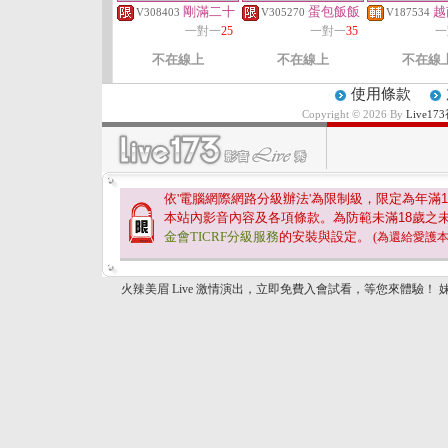
剛滿二十
蛋包飯飯
越
V308403
V305270
V187534
一對一
25
一對一
35
一
不在線上
不在線上
不在線
使用條款
Copyright © 2026 By
Live
依'電腦網際網路分級辦法'為限制級，限定為年滿
1
本站內影音內容及各項條款。為防範未滿
18
歲之
金會TICRF分級服務
的安裝與設定。
(為還給愛護
火辣美眉 Live 激情演出，立即免費入會試看，等您來體驗